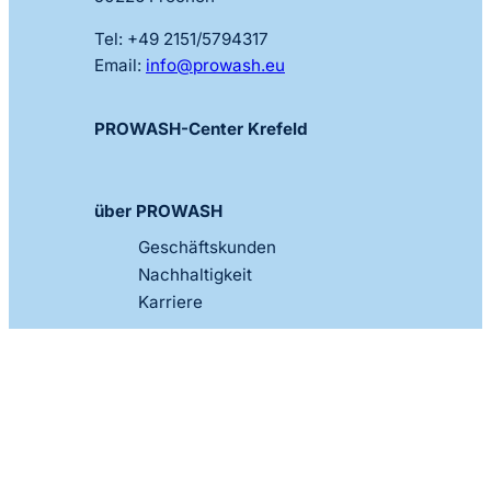
Tel: +49 2151/5794317
Email:
info@prowash.eu
PROWASH-Center Krefeld
über PROWASH
Geschäftskunden
Nachhaltigkeit
Karriere
© 2025 Prowash Krefeld GmbH & Co. KG
Impressum
AGB Waschanlage
AGB SB-Boxen & Zentralsauger
Datenschutzerklärung
Cookie-Einstellungen