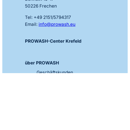
50226 Frechen
Tel: +49 2151/5794317
Email:
info@prowash.eu
PROWASH-Center Krefeld
über PROWASH
Geschäftskunden
Nachhaltigkeit
Karriere
© 2025 Prowash Krefeld GmbH & Co. KG
Impressum
AGB Waschanlage
AGB SB-Boxen & Zentralsauger
Datenschutzerklärung